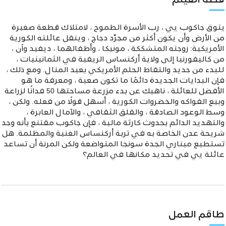
قصة الفيلم
يتوق جاكوب يي ، رب الأسرة الطموح ، لامتلاك قطعة صغيرة
من الأرض وأن يكون أكثر من مجرّد دجاج ، وينقل عائلته الكورية
الأمريكية: زوجته المتشككة ، مونيكا ، وأطفالهما ، ديفيد وآن ،
من كاليفورنيا إلى ولاية أركنساس الريفية في الثمانينيات ،
للبدء من جديد والتقاط الحلم الأمريكي بعيد المنال. ومع ذلك ،
فإن البدايات الجديدة دائمًا ما تكون صعبة ، ومعرفة ما هو
الأفضل للعائلة ، ناهيك عن بدء مزرعة مساحتها 50 فدانًا لزراعة
وبيع الفواكه والخضروات الكورية ، أسهل قولًا من فعله. ولكن ،
وسط الوعود الصادقة ، والقلق الثقافي ، والآمال العابرة ،
والتهديد الدائم بحدوث كارثة مالية ، فإن جاكوب مقتنع بأنه وجد
شريحة عدن الخاصة به في تربة أركنساس الغنية والمظلمة. هل
تستطيع ميناري الجدة سونجا المتواضعة ولكن المرنة أن تساعد
عائلة يي في تحديد مكانها في العالم؟
طاقم العمل