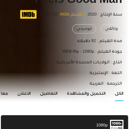
Feels Good Man
7.6
سنة الإنتاج : 2020
تقييم IMDb
10 /
وثائقي
كوميدي
مدة الفيلم :
92 دقيقة
جودة الفيلم :
WEB-Rip - 1080p
انتاج :
الولايات المتحدة الأمريكية
اللغة :
الإنجليزية
الترجمة :
العربية
الكل
التحميل والمشاهدة
التفاصيل
الاعلان
معاي
1080p