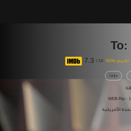
To:
7.3
تقييم IMDb
10 /
دراما
WEB-Rip - 
حدة الأمريكية