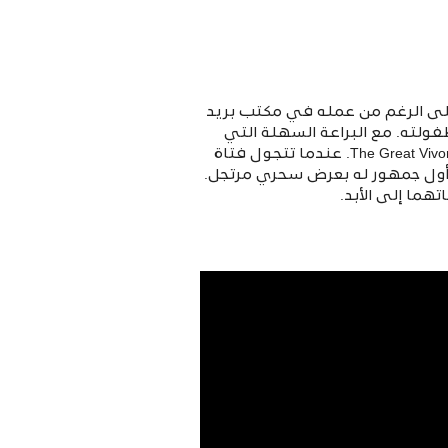
على الرغم من عمله في مكتب بريد
طفولته. مع البراعة السهلة التي
تصاحب الإتقان ، يمارس هذا الطفل المتضخم بشكل مبهج السحر كل يوم بعملة خاصة ... هدية من The Great Vivonti. عندما تتجول فتاة
" أول جمهور له بعرض سحري مرتجل.
ما إلى الأبد.