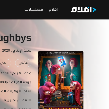
افلام
مسلسلات
oughbys
سنة الإنتاج : 2020
عائلي
انمي
مدة الفيلم :
90 دقيقة
جودة الفيلم :
1080p
انتاج :
الولايات المت
اللغة :
الإنجليزية