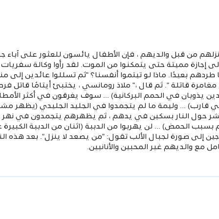
نزلهم من قبل والديهم ، فإن الأطفال يائسون للعثور على آباء جد
 إجازة مميتة حتى يتمكنوا من الموت. لقد رأوا وكالة سفريات ب
طردهم بعيدًا. ماذا لو تيتموا أنفسنا؟ "ثم تسللوا عائدين إلى من
مرة قاتلة ". ثم قال ،" ملاذ رومانسي ، يختبئ أيتامًا قاتل فرص.
ن يذوبان في الحمم البركانية) ... سوف يغرقون في أكثر الأمطا
في قارب) ... وليمة ما لم يتجمدوا في الجليد الجليدي (يظهر 
لبشر حول النار بسكين في يدهم ، ثم يظهرهم يتجمدون في نهر ج
بب الحمض) ... لن يهربوا من الدببة (اثنان من الدببة الكبيرة عدو
ير جين إلى صورة لجبال الألب تقول: "من يصعد لا ينزل". بعد هذه 
مل مع والديهم غير المحبين والأنانيين.