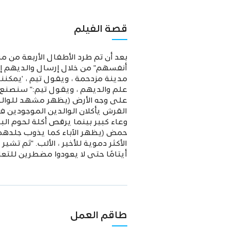
قصة الفيلم
بعد أن تم طرد الأطفال الأربعة من م
أنفسهم" من خلال إرسال والديهم إلى
مدينة مزدحمة ، ويقول تيم ، 'يمكننا 
علم والديهم ، ويقول تيم:" سنصنع مغا
على وجه الأرض (يظهر مشهد للوالدي
القرش يأكلان الوالدين الموجودين 
وعاء كبير بينما يرقص أكلة لحوم ا
حمض (يظهر الآباء كما يذوب جلدهم بس
الأكثر دموية للأخير ، الألب. "ثم تش
أيتامًا حتى لا يعودوا مضطرين للتعا
طاقم العمل