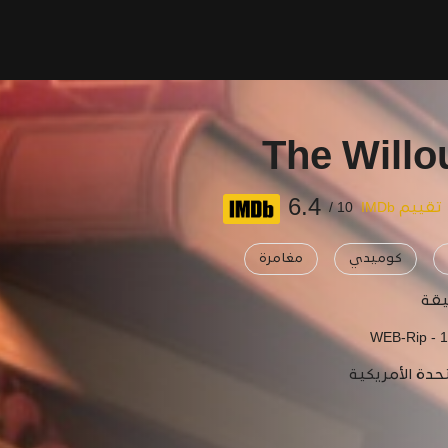
The Will
6.4
تقييم IMDb
10 /
كوميدي
مغامرة
WEB-Rip - 
حدة الأمريكية