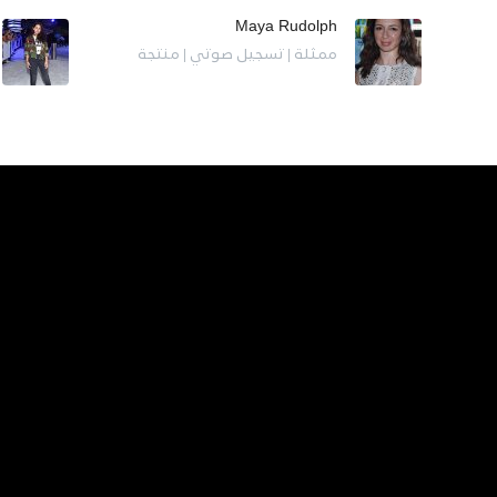
Maya Rudolph
ممثلة | تسجيل صوتي | منتجة