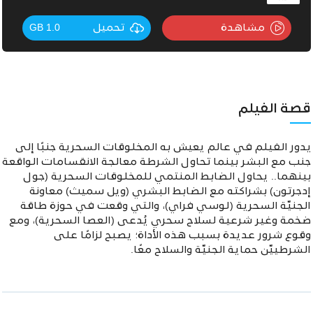
مشاهدة
تحميل
1.0 GB
قصة الفيلم
يدور الفيلم في عالم يعيش به المخلوقات السحرية جنبًا إلى
جنب مع البشر بينما تحاول الشرطة معالجة الانقسامات الواقعة
بينهما.. يحاول الضابط المنتمي للمخلوقات السحرية (جول
إدجرتون) بشراكته مع الضابط البشري (ويل سميث) معاونة
الجنيّة السحرية (لوسي فراي)، والتي وقعت في حوزة طاقة
ضخمة وغير شرعية لسلاح سحري يُدعى (العصا السحرية)، ومع
وقوع شرور عديدة بسبب هذه الأداة؛ يصبح لزامًا على
الشرطييّن حماية الجنيّة والسلاح معًا.