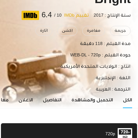
Bright
6.4
سنة الإنتاج : 2017
تقييم IMDb
10 /
جريمة
مغامرة
اكشن
اثارة
مدة الفيلم :
118 دقيقة
جودة الفيلم :
WEB-DL - 720p
انتاج :
الولايات المتحدة الأمريكية
اللغة :
الإنجليزية
الترجمة :
العربية
الكل
التحميل والمشاهدة
التفاصيل
الاعلان
معاي
720p