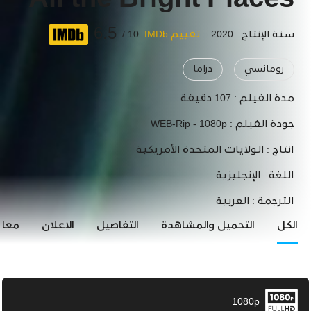
All the Bright Places
6.5
سنة الإنتاج : 2020
تقييم IMDb
10 /
رومانسي
دراما
مدة الفيلم :
107 دقيقة
جودة الفيلم :
WEB-Rip - 1080p
انتاج :
الولايات المتحدة الأمريكية
اللغة :
الإنجليزية
الترجمة :
العربية
الكل
التحميل والمشاهدة
التفاصيل
الاعلان
معاي
1080p