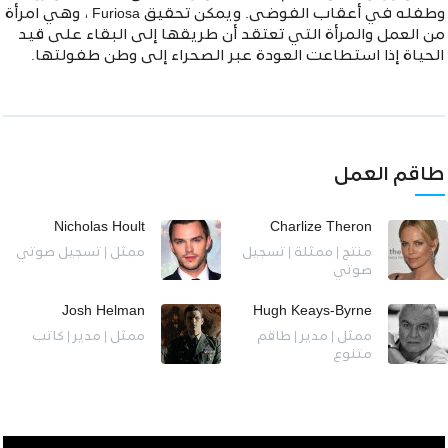
وطفله في أعقاب الفوضى. ويمكن تحقيق Furiosa ، وهي امرأة
من العمل والمرأة التي تعتقد أن طريقها إلى البقاء على قيد
الحياة إذا استطاعت العودة عبر الصحراء إلى وطن طفولتها.
طاقم العمل
Nicholas Hoult
Charlize Theron
منتج | ممثلة | تسجيل
ممثل | تسجيل صوتي
صوتي
Josh Helman
Hugh Keays-Byrne
ممثل | مدير | طاقم
ممثل | مدير | كاتب
متنوع