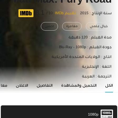
Mad Max: Fury Road
8.1
سنة الإنتاج : 2015
تقييم IMDb
10 /
خيال علمي
مغامرة
اكشن
مدة الفيلم :
120 دقيقة
جودة الفيلم :
Blu-Ray - 1080p
انتاج :
الولايات المتحدة الأمريكية
اللغة :
الإنجليزية
الترجمة :
العربية
الكل
التحميل والمشاهدة
التفاصيل
الاعلان
معاي
1080p