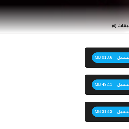
ليقات
(0)
حميل
913.6 MB
حميل
492.1 MB
حميل
313.3 MB