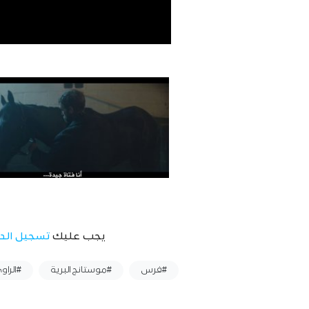
يجب عليك
تسجيل الد
وسوم :
#فرس
#موستانج البرية
#الراو