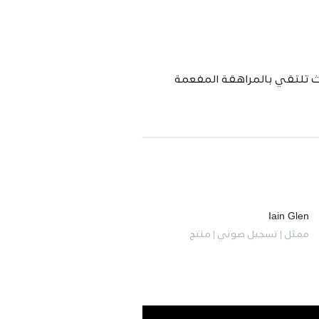
 مجانًا في الغرب الأمريكي ، وهي حصان تم جمعه وإحضاره إلى Birtwick Stables ، حيث تلتقي بالمراهقة المفعمة
Iain Glen
ممثل | تسجيل صوتي | منتج