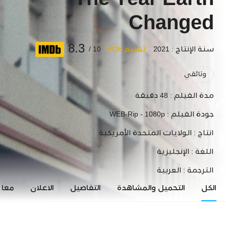
The Year Earth
Changed
8.3
سنة الإنتاج : 2021
تقييم IMDb
10 /
وثائقي
مدة الفيلم :
48 دقيقة
جودة الفيلم :
WEB-Rip - 1080p
انتاج :
الولايات المتحدة الأمريكية
اللغة :
الإنجليزية
الترجمة :
العربية
الكل
التحميل والمشاهدة
التفاصيل
الاعلان
معاي