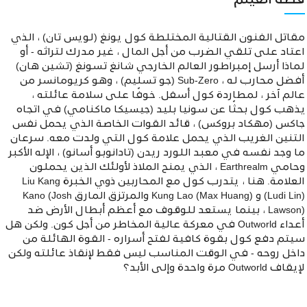
قصة الفيلم
مقاتل الفنون القتالية المختلطة كول يونغ (لويس تان) ، الذي
اعتاد على تلقي الضرب من أجل المال ، غير مدرك لتراثه - أو
لماذا أرسل إمبراطور العالم الخارجي شانغ تسونغ (تشين هان)
أفضل محارب له ، Sub-Zero (جو تسليم) ، وهو كريومانسر من
عالم آخر ، لمطاردة كول أسفل. خوفًا على سلامة عائلته ،
يذهب كول بحثًا عن سونيا بليد (جيسيكا ماكنامي) في اتجاه
جاكس (مهكاد بروكس) ، قائد القوات الخاصة الذي يحمل نفس
التنين الغريب الذي يحمل علامة كول التي ولدت معه. سرعان
ما وجد نفسه في معبد اللورد ريدن (تادانوبو أسانو) ، الإله الأكبر
وحامي Earthrealm ، الذي يمنح الملاذ لأولئك الذين يحملون
العلامة. هنا ، يتدرب كول مع المحاربين ذوي الخبرة Liu Kang
(Ludi Lin) و Kung Lao (Max Huang) والمرتزق المارق Kano (Josh
Lawson) ، بينما يستعد للوقوف مع أعظم أبطال الأرض ضد
أعداء Outworld في معركة عالية المخاطر من أجل كون. ولكن هل
سيتم دفع كول بقوة كافية لفتح أسراره - القوة الهائلة من
داخل روحه - في الوقت المناسب ليس فقط لإنقاذ عائلته ولكن
لإيقاف Outworld مرة واحدة وإلى الأبد؟