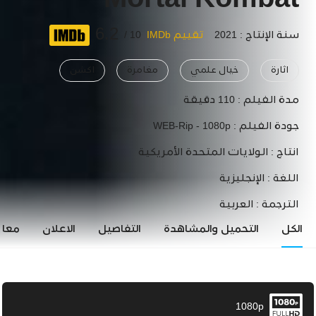
Mortal Kombat
6.2
سنة الإنتاج : 2021
تقييم IMDb
10 /
اثارة
خيال علمي
مغامرة
اكشن
مدة الفيلم :
110 دقيقة
جودة الفيلم :
WEB-Rip - 1080p
انتاج :
الولايات المتحدة الأمريكية
اللغة :
الإنجليزية
الترجمة :
العربية
الكل
التحميل والمشاهدة
التفاصيل
الاعلان
معاي
1080p