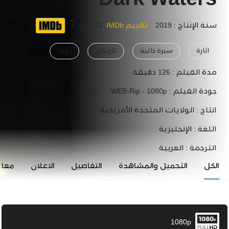
Dark Waters
7.6
سنة الإنتاج : 2019
تقييم IMDb
10 /
اثارة
سيرة ذاتية
تاريخي
دراما
مدة الفيلم :
126 دقيقة
جودة الفيلم :
WEB-Rip - 1080p
انتاج :
الولايات المتحدة الأمريكية
اللغة :
الإنجليزية
الترجمة :
العربية
الكل
التحميل والمشاهدة
التفاصيل
الاعلان
معاي
1080p