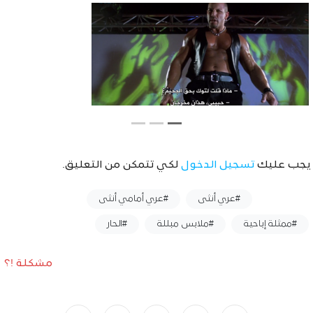
يجب عليك
تسجيل الدخول
لكي تتمكن من التعليق.
وسوم :
#عري أنثى
#عري أمامي أنثى
#ممثلة إباحية
#ملابس مبللة
#الحار
مشكلة !؟