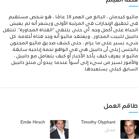
قصة الفيلم
ماثيو كيدمان ، البالغ من العمر 18 عامًا ، هو شخص مستقيم
في تحقيق الإنجازات في المرتبة الأولى ويشعر أنه لم يعيش
الحياة على أكمل وجه. أي حتى يلتقي "الفتاة المجاورة". تنتقل
دانييل للبيت المجاور ، ويعتقد ماثيو أنه وجد فتاة أحلامه. كل
شيء يسير على ما يرام ، حتى كشف صديق ماثيو المجنون
بالجنس إيلي أن دانييل هي في الواقع نجمة إباحية سابقة.
ماثيو لا يعرف كيف يأخذ الأخبار أو كيف يتعامل مع دانييل ،
والأمور تسير من سيء إلى أسوأ عندما يبدو أن منتج دانييل
السابق كيلي يستعيدها.
طاقم العمل
Emile Hirsch
Timothy Olyphant
ممثل