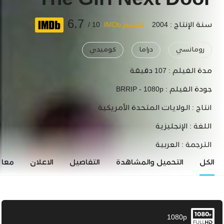
The Girl Next Door
6.7
سنة الإنتاج : 2004
تقييم IMDb
10 /
رومانسي
دراما
كوميدي
مدة الفيلم :
107 دقيقة
جودة الفيلم :
BRRIP - 1080p
انتاج :
الولايات المتحدة الأمريكية
اللغة :
الإنجليزية
الترجمة :
العربية
الكل
التحميل والمشاهدة
التفاصيل
الاعلان
معاي
1080p