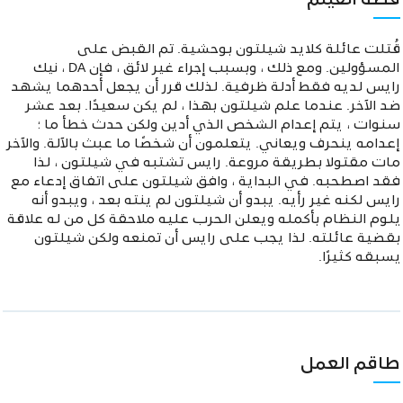
قصة الفيلم
قُتلت عائلة كلايد شيلتون بوحشية. تم القبض على
المسؤولين. ومع ذلك ، وبسبب إجراء غير لائق ، فإن DA ، نيك
رايس لديه فقط أدلة ظرفية. لذلك قرر أن يجعل أحدهما يشهد
ضد الآخر. عندما علم شيلتون بهذا ، لم يكن سعيدًا. بعد عشر
سنوات ، يتم إعدام الشخص الذي أدين ولكن حدث خطأ ما ؛
إعدامه ينحرف ويعاني. يتعلمون أن شخصًا ما عبث بالآلة. والآخر
مات مقتولا بطريقة مروعة. رايس تشتبه في شيلتون ، لذا
فقد اصطحبه. في البداية ، وافق شيلتون على اتفاق إدعاء مع
رايس لكنه غير رأيه. يبدو أن شيلتون لم ينته بعد ، ويبدو أنه
يلوم النظام بأكمله ويعلن الحرب عليه ملاحقة كل من له علاقة
بقضية عائلته. لذا يجب على رايس أن تمنعه ولكن شيلتون
يسبقه كثيرًا.
طاقم العمل