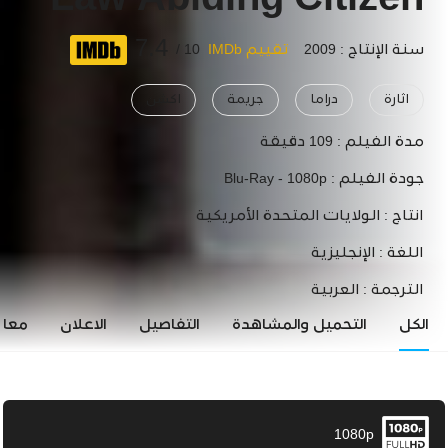
Law Abiding Citizen
7.4
سنة الإنتاج : 2009
تقييم IMDb
10 /
اثارة
دراما
جريمة
اكشن
مدة الفيلم :
109 دقيقة
جودة الفيلم :
Blu-Ray - 1080p
انتاج :
الولايات المتحدة الأمريكية
اللغة :
الإنجليزية
الترجمة :
العربية
الكل
التحميل والمشاهدة
التفاصيل
الاعلان
معاي
1080p