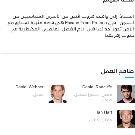
قصة الفيلم
استنادًا إلى واقعة هروب اثنين من الأسرى السياسيين من
السجن ، فإن Escape From Pretoria هي قصة مثيرة لسباق مع
الزمن تدور أحداثها في أيام الفصل العنصري المضطربة في
جنوب إفريقيا.
طاقم العمل
Daniel Webber
Daniel Radcliffe
ممثل | منتج | تسجيل
ممثل
صوتي
Ian Hart
ممثل | كاتب