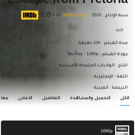
Escape from Pretoria
6.8
سنة الإنتاج : 2020
تقييم IMDb
10 /
اثارة
مدة الفيلم :
106 دقيقة
جودة الفيلم :
Blu-Ray - 1080p
انتاج :
الولايات المتحدة الأمريكية
اللغة :
الإنجليزية
الترجمة :
العربية
الكل
التحميل والمشاهدة
التفاصيل
الاعلان
معاي
1080p