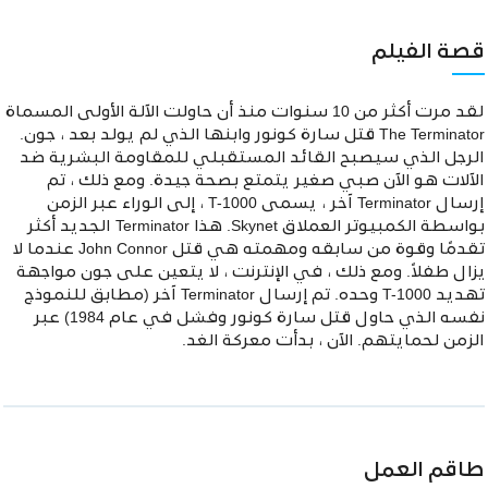
قصة الفيلم
لقد مرت أكثر من 10 سنوات منذ أن حاولت الآلة الأولى المسماة
The Terminator قتل سارة كونور وابنها الذي لم يولد بعد ، جون.
الرجل الذي سيصبح القائد المستقبلي للمقاومة البشرية ضد
الآلات هو الآن صبي صغير يتمتع بصحة جيدة. ومع ذلك ، تم
إرسال Terminator آخر ، يسمى T-1000 ، إلى الوراء عبر الزمن
بواسطة الكمبيوتر العملاق Skynet. هذا Terminator الجديد أكثر
تقدمًا وقوة من سابقه ومهمته هي قتل John Connor عندما لا
يزال طفلاً. ومع ذلك ، في الإنترنت ، لا يتعين على جون مواجهة
تهديد T-1000 وحده. تم إرسال Terminator آخر (مطابق للنموذج
نفسه الذي حاول قتل سارة كونور وفشل في عام 1984) عبر
الزمن لحمايتهم. الآن ، بدأت معركة الغد.
طاقم العمل