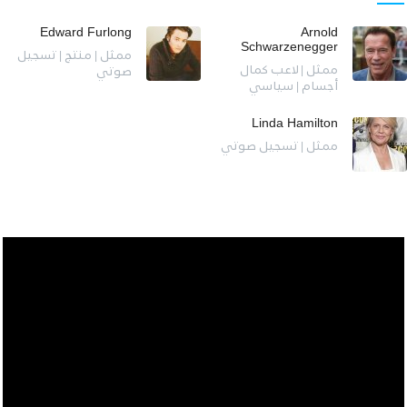
Edward Furlong
Arnold
Schwarzenegger
ممثل | منتج | تسجيل
ممثل | لاعب كمال
صوتي
أجسام | سياسي
Linda Hamilton
ممثل | تسجيل صوتي