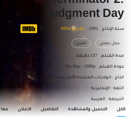
Terminator 2:
Judgment Day
8.5
سنة الإنتاج : 1991
تقييم IMDb
10 /
خيال علمي
اكشن
مدة الفيلم :
137 دقيقة
جودة الفيلم :
Blu-Ray - 1080p
انتاج :
الولايات المتحدة الأمريكية
اللغة :
الإنجليزية
الترجمة :
العربية
الكل
التحميل والمشاهدة
التفاصيل
الاعلان
معاي