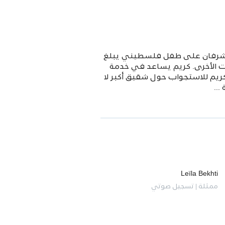
ويشرفان على طفل فلسطيني يبلغ
مشهد الافتتاحي هو حفلة يستضيفها Stiles لكبار الشخصيات الأخرى. كريم يساعد في خدمة
ريم للاستجواب حول شقيق أكبر لا
..
Leïla Bekhti
ممثلة | تسجيل صوتي