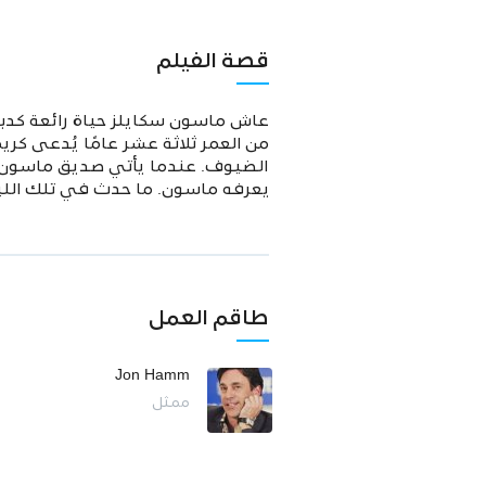
قصة الفيلم
عاش ماسون سكايلز حياة رائعة كد
الضيوف. عندما يأتي صديق ماسون من
يعرفه ماسون. ما حدث في تلك الليلة 
طاقم العمل
Jon Hamm
ممثل