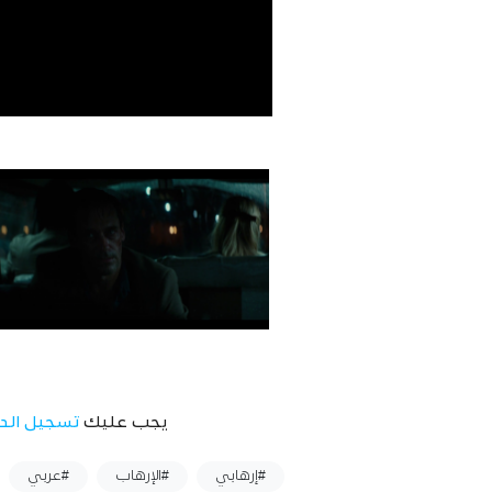
يجب عليك
تسجيل الد
وسوم :
#إرهابي
#الإرهاب
#عربي