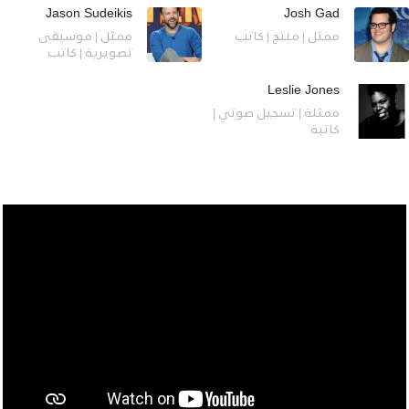
Jason Sudeikis
Josh Gad
ممثل | منتج | كاتب
ممثل | موسيقى
تصويرية | كاتب
Leslie Jones
ممثلة | تسجيل صوتي |
كاتبة