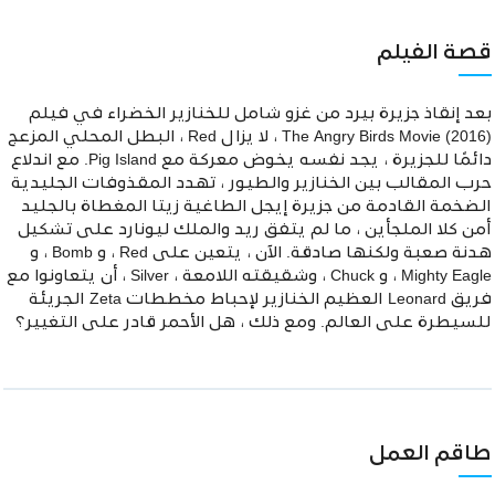
قصة الفيلم
بعد إنقاذ جزيرة بيرد من غزو شامل للخنازير الخضراء في فيلم
The Angry Birds Movie (2016) ، لا يزال Red ، البطل المحلي المزعج
دائمًا للجزيرة ، يجد نفسه يخوض معركة مع Pig Island. مع اندلاع
حرب المقالب بين الخنازير والطيور ، تهدد المقذوفات الجليدية
الضخمة القادمة من جزيرة إيجل الطاغية زيتا المغطاة بالجليد
أمن كلا الملجأين ، ما لم يتفق ريد والملك ليونارد على تشكيل
هدنة صعبة ولكنها صادقة. الآن ، يتعين على Red ، و Bomb ، و
Mighty Eagle ، و Chuck ، وشقيقته اللامعة ، Silver ، أن يتعاونوا مع
فريق Leonard العظيم الخنازير لإحباط مخططات Zeta الجريئة
للسيطرة على العالم. ومع ذلك ، هل الأحمر قادر على التغيير؟
طاقم العمل