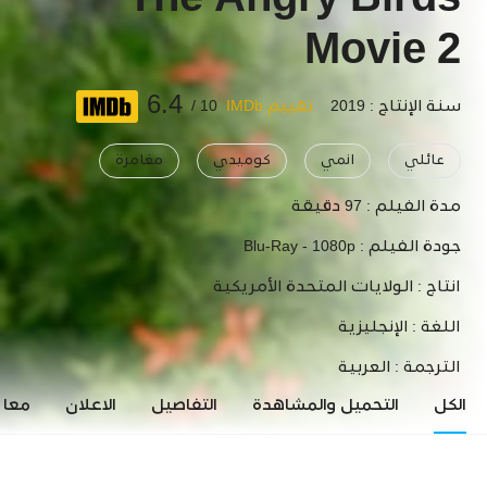
The Angry Birds
Movie 2
6.4
سنة الإنتاج : 2019
تقييم IMDb
10 /
عائلي
انمي
كوميدي
مغامرة
مدة الفيلم :
97 دقيقة
جودة الفيلم :
Blu-Ray - 1080p
انتاج :
الولايات المتحدة الأمريكية
اللغة :
الإنجليزية
الترجمة :
العربية
الكل
التحميل والمشاهدة
التفاصيل
الاعلان
معاي