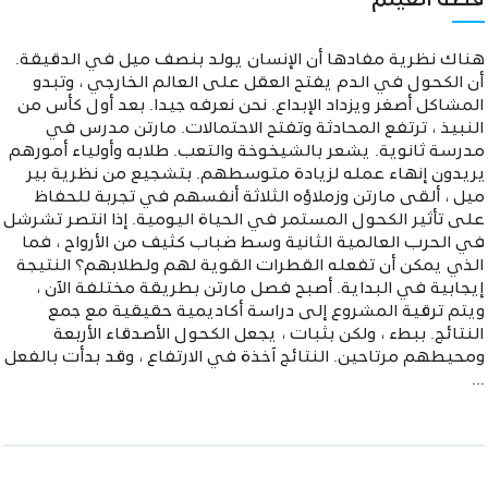
قصة الفيلم
هناك نظرية مفادها أن الإنسان يولد بنصف ميل في الدقيقة.
أن الكحول في الدم يفتح العقل على العالم الخارجي ، وتبدو
المشاكل أصغر ويزداد الإبداع. نحن نعرفه جيدا. بعد أول كأس من
النبيذ ، ترتفع المحادثة وتفتح الاحتمالات. مارتن مدرس في
مدرسة ثانوية. يشعر بالشيخوخة والتعب. طلابه وأولياء أمورهم
يريدون إنهاء عمله لزيادة متوسطهم. بتشجيع من نظرية بير
ميل ، ألقى مارتن وزملاؤه الثلاثة أنفسهم في تجربة للحفاظ
على تأثير الكحول المستمر في الحياة اليومية. إذا انتصر تشرشل
في الحرب العالمية الثانية وسط ضباب كثيف من الأرواح ، فما
الذي يمكن أن تفعله القطرات القوية لهم ولطلابهم؟ النتيجة
إيجابية في البداية. أصبح فصل مارتن بطريقة مختلفة الآن ،
ويتم ترقية المشروع إلى دراسة أكاديمية حقيقية مع جمع
النتائج. ببطء ، ولكن بثبات ، يجعل الكحول الأصدقاء الأربعة
ومحيطهم مرتاحين. النتائج آخذة في الارتفاع ، وقد بدأت بالفعل
...