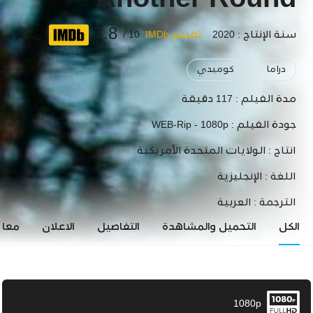
Another Round
7.8
سنة الإنتاج : 2020
تقييم IMDb
10 /
دراما
كوميدي
مدة الفيلم :
117 دقيقة
جودة الفيلم :
WEB-Rip - 1080p
انتاج :
الولايات المتحدة الأمريكية
اللغة :
الإنجليزية
الترجمة :
العربية
الكل
التحميل والمشاهدة
التفاصيل
الاعلان
معاي
1080p