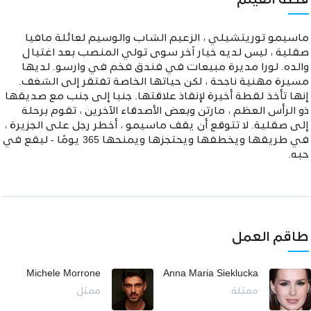
قصة الفيلم
ماسيمو توريتشيلي ، الزعيم الشاب والوسيم لعائلة مافيا
صقلية ، ليس لديه خيار آخر سوى تولي المنصب بعد اغتيال
والده. لورا مديرة مبيعات في فندق فخم في وارسو. لديها
مسيرة مهنية ناجحة ، لكن حياتها الخاصة تفتقر إلى الشغف.
إنها تأخذ لقطة أخيرة لإنقاذ علاقتها. جنبا إلى جنب مع صديقها
ذو الرأس العظم ، مارتن وبعض الأصدقاء الآخرين ، تقوم برحلة
إلى صقلية. لا تتوقع أن يقف ماسيمو ، أخطر رجل على الجزيرة ،
في طريقها ويخطفها ويحتجزها ويمنحها 365 يومًا - ليقع في
حبه.
طاقم العمل
Michele Morrone
Anna Maria Sieklucka
ممثلة
ممثل