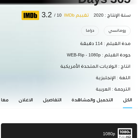
365 Days
3.2
سنة الإنتاج : 2020
تقييم IMDb
10 /
رومانسي
دراما
مدة الفيلم :
114 دقيقة
جودة الفيلم :
WEB-Rip - 1080p
انتاج :
الولايات المتحدة الأمريكية
اللغة :
الإنجليزية
الترجمة :
العربية
الكل
التحميل والمشاهدة
التفاصيل
الاعلان
معاي
1080p