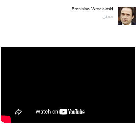
Bronislaw Wroclawski
ممثل