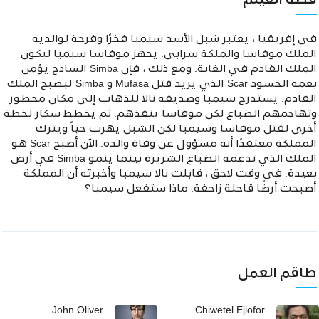
قصة الفيلم
في إفريقيا ، يعتبر شبل الأسد سيمبا فخرًا وفرحة لوالديه
الملك موفاسا والملكة سرابي. يجهز موفاسا سيمبا ليكون
الملك القادم في الغابة. ومع ذلك ، فإن Simba الساذج يؤمن
بعمه الحسود Scar الذي يريد قتل Mufasa و Simba ليصبح الملك
القادم. يستدرج سيمبا وصديقه نالا للذهاب إلى مكان محظور
وتهاجمهم الضباع لكن موفاسا ينقذهم. ثم يخطط سكار لخطة
أخرى لقتل موفاسا وسيمبا لكن الشبل يهرب حياً ويترك
المملكة معتقدًا أنه مسؤول عن وفاة والده. الآن أصبح Scar هو
الملك الذي تدعمه الضباع الشريرة بينما ينمو Simba في أرض
بعيدة. في وقت لاحق ، قابلت نالا سيمبا وأخبرته أن المملكة
أصبحت أرضًا قاحلة زاحفة. ماذا ستفعل سيمبا؟
طاقم العمل
John Oliver
Chiwetel Ejiofor