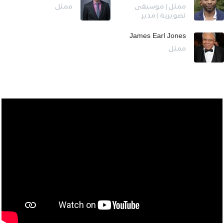
ممثل | موسيقى
ممثل
تصويرية | مدير
James Earl Jones
ممثل