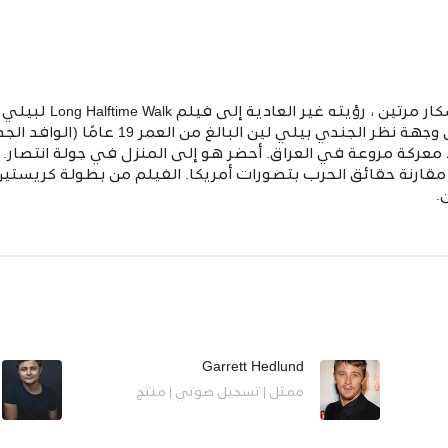
يقدم آنج لي ، الحائز على جا
الصيت وذات مبيعًا. يُروى الفيلم من وجهة نظر 
د معركة مروعة في العراق. أحضر هو إلى المنزل في جولة انتصار
مقارنة حقائق الحرب بتصورات أمريكا. الفيلم من بطولة كريستي
.
Garrett Hedlund
ممثل | تسجيل صوتي | منتج