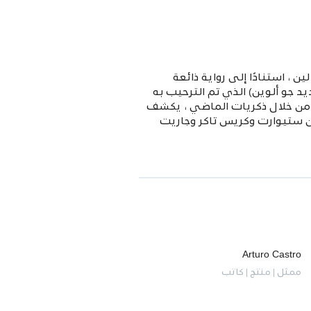
ئزة الأوسكار مرتين ، رؤيته غير العادية إلى فيلم Long Halftime Walk لبيلي لين ، استنادًا إلى رواية ذائعة
الجندي بيلي لين البالغ من العمر 19 عامًا (الوافد الجديد جو ألوين) الذي تم الترحيب به
. من خلال ذكريات الماضي ، يكشف
ن ستيوارت وكريس تاكر وجاريت
Arturo Castro
ممثل | منتج | كاتب