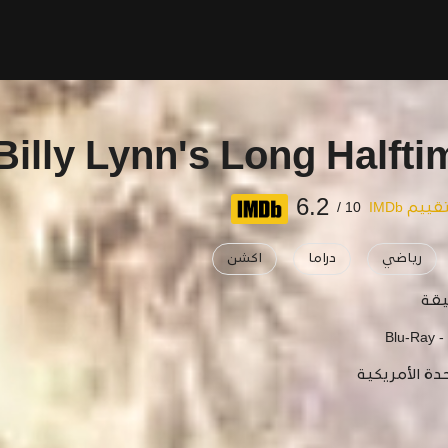
Billy Lynn's Long Halft
6.2
قييم IMDb
10 /
رياضي
دراما
اكشن
Blu-Ray -
دة الأمريكية