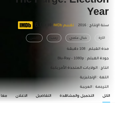
The Purge: Election
Year
6.0
سنة الإنتاج : 2016
تقييم IMDb
10 /
اثارة
خيال علمي
رعب
اكشن
مدة الفيلم :
108 دقيقة
جودة الفيلم :
Blu-Ray - 1080p
انتاج :
الولايات المتحدة الأمريكية
اللغة :
الإنجليزية
الترجمة :
العربية
الكل
التحميل والمشاهدة
التفاصيل
الاعلان
معاي