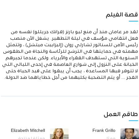
قصة الفيلم
لقد مر عامان منذ أن منع ليو بارنز (فرانك جريللو) نفسه من
فعل انتقامي مؤسف في ليلة التطهير. يشغل الآن منصب
رئيس الأمن للسناتور تشارلي روان (إليزابيث ميتشل) ، وتتمثل
مهمته في حمايتها في الترشح للرئاسة والنجاة من الطقوس
السنوية التي تستهدف الفقراء والأبرياء. ولكن عندما تجبرهم
الخيانة على النزول إلى شوارع العاصمة في إحدى الليالي التي
لا تتوفر فيها المساعدة ، يجب أن يبقوا على قيد الحياة حتى
الفجر ... أو يتم التضحية بكليهما من أجل خطاياهما ضد الدولة.
طاقم العمل
Elizabeth Mitchell
Frank Grillo
ممثل
ممثلة | منتجة