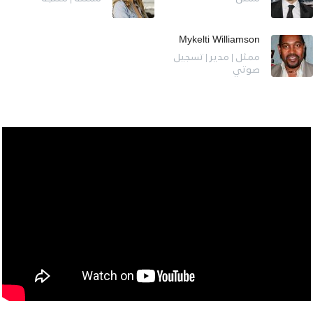
Mykelti Williamson
ممثل | مدير | تسجيل
صوتي