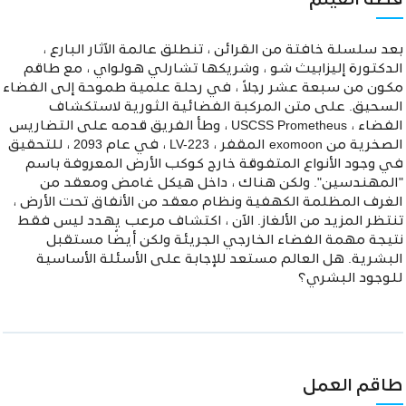
قصة الفيلم
بعد سلسلة خافتة من القرائن ، تنطلق عالمة الآثار البارع ،
الدكتورة إليزابيث شو ، وشريكها تشارلي هولواي ، مع طاقم
مكون من سبعة عشر رجلاً ، في رحلة علمية طموحة إلى الفضاء
السحيق. على متن المركبة الفضائية الثورية لاستكشاف
الفضاء ، USCSS Prometheus ، وطأ الفريق قدمه على التضاريس
الصخرية من exomoon المقفر ، LV-223 ، في عام 2093 ، للتحقيق
في وجود الأنواع المتفوقة خارج كوكب الأرض المعروفة باسم
"المهندسين". ولكن هناك ، داخل هيكل غامض ومعقد من
الغرف المظلمة الكهفية ونظام معقد من الأنفاق تحت الأرض ،
تنتظر المزيد من الألغاز. الآن ، اكتشاف مرعب يهدد ليس فقط
نتيجة مهمة الفضاء الخارجي الجريئة ولكن أيضًا مستقبل
البشرية. هل العالم مستعد للإجابة على الأسئلة الأساسية
للوجود البشري؟
طاقم العمل