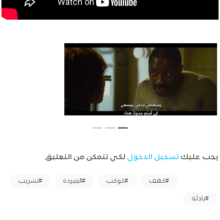
يجب عليك
تسجيل الدخول
لكي تتمكن من التعليق.
وسوم :
#كهف
#كوكب
#المبردة
#تشريب
#بادئة