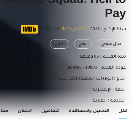
Suicide Squad: Hell to
Pay
7.0
سنة الإنتاج : 2018
تقييم IMDb
10 /
خيال علمي
انمي
اكشن
مدة الفيلم :
86 دقيقة
جودة الفيلم :
Blu-Ray - 1080p
انتاج :
الولايات المتحدة الأمريكية
اللغة :
الإنجليزية
الترجمة :
العربية
الكل
التحميل والمشاهدة
التفاصيل
الاعلان
معاي