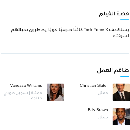
قصة الفيلم
يستهدف Task Force X كائنًا صوفيًا قويًا يخاطرون بحياتهم
لسرقته.
طاقم العمل
Vanessa Williams
Christian Slater
ممثل
ممثلة | تسجيل صوتي |
منتجة
Billy Brown
ممثل