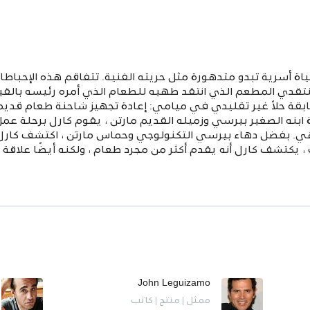
اة أسرية تبدو متدهورة مثل حريته الفنية. تتفاقم هذه الإحباط
دي المطعم الذي انتقد طهيه للطعام الذي أمره رئيسه بالقيام 
لسابقة حلاً غير تقليدي في ميامي: إعادة تجهيز شاحنة طعام قد
 ابنه الصغير بيرسي وزميله القديم مارتن ، يقوم كارل برحلة عمل
. بفضل دهاء بيرسي التكنولوجي وحماس مارتن ، اكتشف كارل أ
، يكتشف كارل أنه يقدم أكثر من مجرد طعام ، ولكنه أيضًا علاقة أ
John Leguizamo
ممثل | منتج | كاتب