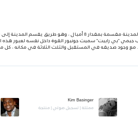
المكان هو ديترويت في عام 1995. المدينة مقسمة بمقدار 8 أميال ، 
جيمي "بي رابيت" سميث جونيور القوة داخل نفسه لعبور هذه ا
 وجود صديقه في المستقبل والثلث الثلاثة في مكانه ، كل ما 
Kim Basinger
ممثلة | تسجيل صوتي | منتجة