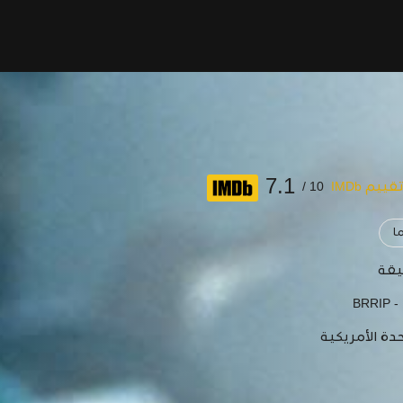
7.1
قييم IMDb
10 /
ما
BRRIP -
دة الأمريكية