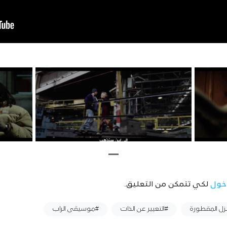
خول
لكي تتمكن من التعليق.
زل المقطورة
#التعبير عن الذات
#موسيقى الراب