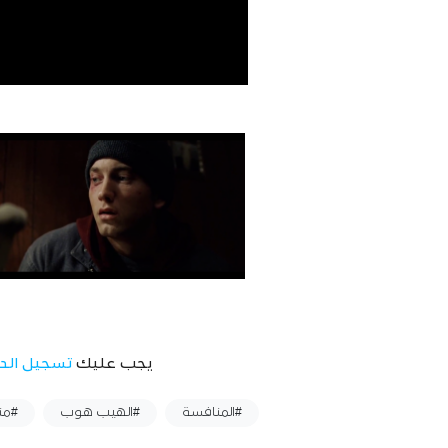
يجب عليك
تسجيل الد
وسوم :
#المنافسة
#الهيب هوب
#من