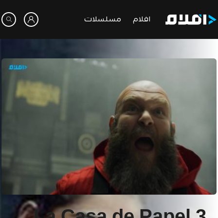
افلام
مسلسلات