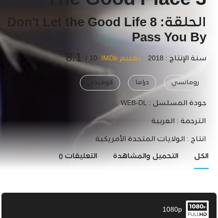
The Good Place 3
الحلقة: 8 Don't Let the Good Life
Pass You By
8.1
سنة الإنتاج : 2018
تقييم IMDb
10 /
رومانسي
دراما
كوميدي
جودة المسلسل :
WEB-DL
الترجمة :
العربية
انتاج :
الولايات المتحدة الأمريكية
الكل
التحميل والمشاهدة
التعليقات
()
1080p