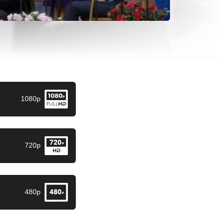
1080p
720p
480p