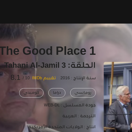
The Good Place 1
الحلقة: 3 Tahani Al-Jamil
8.1
سنة الإنتاج : 2016
تقييم IMDb
10 /
رومانسي
دراما
كوميدي
جودة المسلسل :
WEB-DL
الترجمة :
العربية
انتاج :
الولايات المتحدة الأمريكية