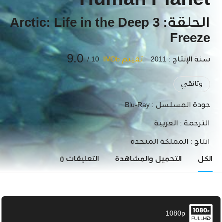
Human Planet
الحلقة: 3 Arctic: Life in the Deep
Freeze
9.0
سنة الإنتاج : 2011
تقييم IMDb
10 /
وثائقي
جودة المسلسل :
Blu-Ray
الترجمة :
العربية
انتاج :
المملكة المتحدة
الكل
التحميل والمشاهدة
التعليقات
()
1080p