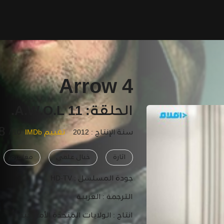
Arrow 4
الحلقة: 11 A.W.O.L.
8
سنة الإنتاج : 2012
تقييم IMDb
10 /
اثارة
خيال علمي
مغامرة
جودة المسلسل :
HD-TV
الترجمة :
العربية
انتاج :
الولايات المتحدة الأمريكية