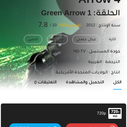
Arrow 4
الحلقة: 1 Green Arrow
7.8
سنة الإنتاج : 2012
تقييم IMDb
10 /
اثارة
خيال علمي
مغامرة
اكشن
جودة المسلسل :
HD-TV
الترجمة :
العربية
انتاج :
الولايات المتحدة الأمريكية
الكل
التحميل والمشاهدة
التعليقات
()
720p