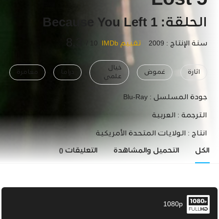
Lost 5
الحلقة: 1 Because You Left
8.3
سنة الإنتاج : 2009
تقييم IMDb
10 /
خيال
اثارة
غموض
دراما
مغامرة
علمي
جودة المسلسل :
Blu-Ray
الترجمة :
العربية
انتاج :
الولايات المتحدة الأمريكية
الكل
التحميل والمشاهدة
التعليقات
()
1080p