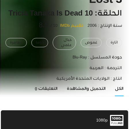
Lost 3
الحلقة: 10 Tricia Tanaka Is Dead
8.3
سنة الإنتاج : 2006
تقييم IMDb
10 /
خيال
اثارة
غموض
دراما
مغامرة
علمي
جودة المسلسل :
Blu-Ray
الترجمة :
العربية
انتاج :
الولايات المتحدة الأمريكية
الكل
التحميل والمشاهدة
التعليقات
()
1080p