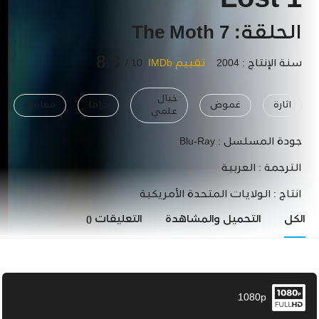
Lost 1
الحلقة: 7 The Moth
8.3
سنة الإنتاج : 2004
تقييم IMDb
10 /
خيال
اثارة
غموض
دراما
مغامرة
علمي
جودة المسلسل :
Blu-Ray
الترجمة :
العربية
انتاج :
الولايات المتحدة الأمريكية
الكل
التحميل والمشاهدة
التعليقات
()
1080p