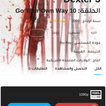
Dexter 3
الحلقة: 10 Go Your Own Way
8.6
سنة الإنتاج : 2008
تقييم IMDb
10 /
اثارة
غموض
دراما
جريمة
جودة المسلسل :
Blu-Ray
الترجمة :
العربية
انتاج :
الولايات المتحدة الأمريكية
الكل
التحميل والمشاهدة
التعليقات
()
1080p