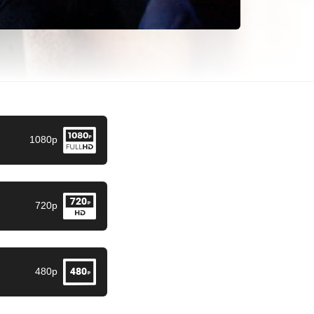
1080p
720p
480p