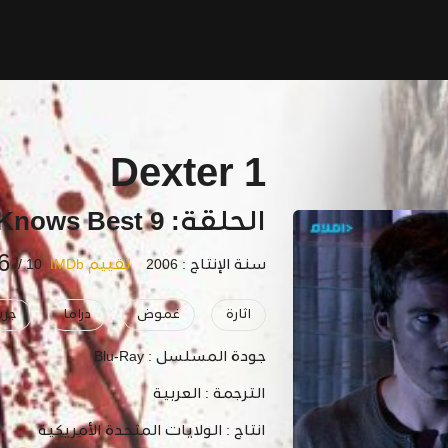
Dexter 1
الحلقة: 9 Father Knows Best
6
سنة الإنتاج : 2006
تقييم IMDb
10 /
اثارة
غموض
دراما
جري
جودة المسلسل :
Blu-Ray
الترجمة :
العربية
انتاج :
الولايات المتحدة الأمريكية