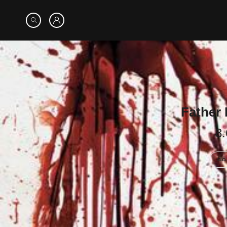
8.
مة