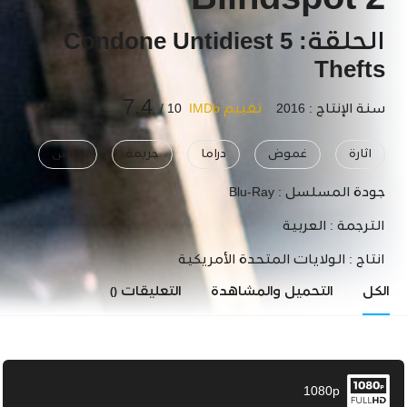
Blindspot 2
الحلقة: 5 Condone Untidiest
Thefts
7.4
سنة الإنتاج : 2016
تقييم IMDb
10 /
اثارة
غموض
دراما
جريمة
اكشن
جودة المسلسل :
Blu-Ray
الترجمة :
العربية
انتاج :
الولايات المتحدة الأمريكية
الكل
التحميل والمشاهدة
التعليقات
()
1080p