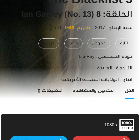
The Blacklist 5
الحلقة: 8 Ian Garvey (No. 13)
8.0
سنة الإنتاج : 2017
تقييم IMDb
10 /
اثارة
غموض
دراما
جريمة
جودة المسلسل :
Blu-Ray
الترجمة :
العربية
انتاج :
الولايات المتحدة الأمريكية
الكل
التحميل والمشاهدة
التعليقات
()
1080p