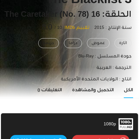
The Blacklist 3
الحلقة: 16 The Caretaker (No. 78)
8.0
سنة الإنتاج : 2015
تقييم IMDb
10 /
اثارة
غموض
دراما
جريمة
جودة المسلسل :
Blu-Ray
الترجمة :
العربية
انتاج :
الولايات المتحدة الأمريكية
الكل
التحميل والمشاهدة
التعليقات
()
1080p