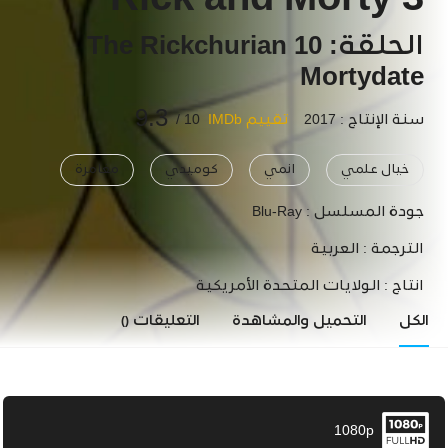
Rick and Morty 3
الحلقة: 10 The Rickchurian
Mortydate
9.3
سنة الإنتاج : 2017
تقييم IMDb
10 /
خيال علمي
انمي
كوميدي
مغامرة
جودة المسلسل :
Blu-Ray
الترجمة :
العربية
انتاج :
الولايات المتحدة الأمريكية
الكل
التحميل والمشاهدة
التعليقات
()
1080p