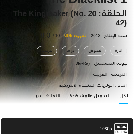
The Blacklist 1
الحلقة: 20 The Kingmaker (No.
42)
8.0
سنة الإنتاج : 2013
تقييم IMDb
10 /
اثارة
غموض
دراما
جريمة
جودة المسلسل :
Blu-Ray
الترجمة :
العربية
انتاج :
الولايات المتحدة الأمريكية
الكل
التحميل والمشاهدة
التعليقات
()
1080p