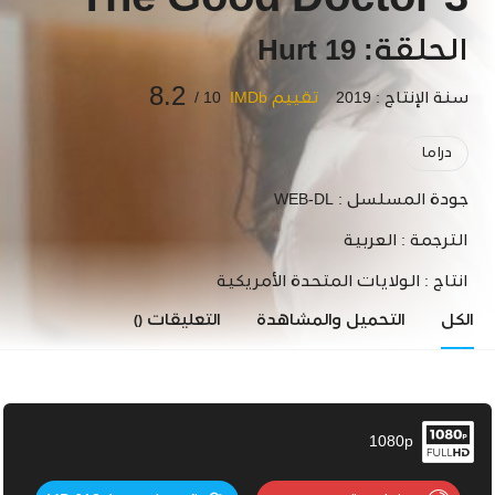
The Good Doctor 3
الحلقة: 19 Hurt
8.2
سنة الإنتاج : 2019
تقييم IMDb
10 /
دراما
جودة المسلسل :
WEB-DL
الترجمة :
العربية
انتاج :
الولايات المتحدة الأمريكية
الكل
التحميل والمشاهدة
التعليقات
()
1080p