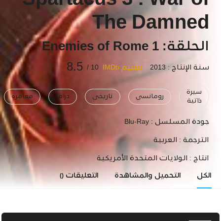
Spartacus 3 : War of
The Damned
الحلقة: 1 Enemies of Rome
8.5
سنة الإنتاج : 2013
تقييم IMDb
10 /
سيرة
رومانسي
تاريخي
دراما
مغامرة
ذاتية
جودة المسلسل :
Blu-Ray
الترجمة :
العربية
انتاج :
الولايات المتحدة الأمريكية
الكل
التحميل والمشاهدة
التعليقات
()