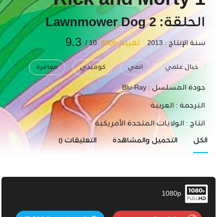
Rick and Morty 1
الحلقة: 2 Lawnmower Dog
9.3
سنة الإنتاج : 2013
تقييم IMDb
10 /
خيال علمي
انمي
كوميدي
مغامرة
جودة المسلسل :
Blu-Ray
الترجمة :
العربية
انتاج :
الولايات المتحدة الأمريكية
الكل
التحميل والمشاهدة
التعليقات
()
1080p