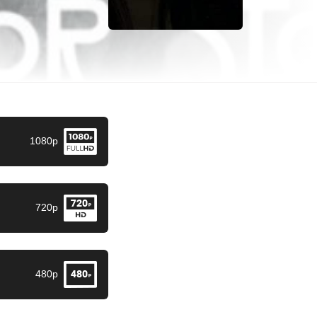
1080p
720p
480p