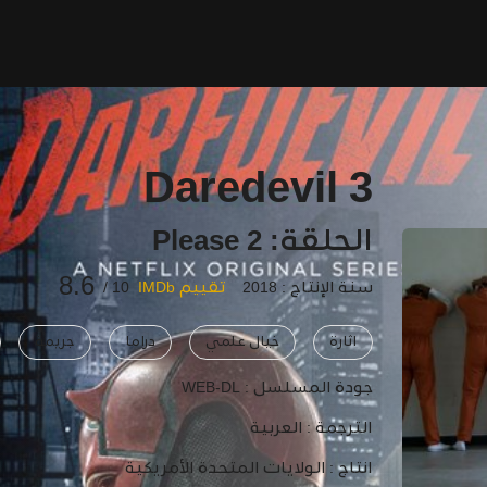
Daredevil 3
الحلقة: 2 Please
8.6
سنة الإنتاج : 2018
تقييم IMDb
10 /
اثارة
خيال علمي
دراما
جريمة
جودة المسلسل :
WEB-DL
الترجمة :
العربية
انتاج :
الولايات المتحدة الأمريكية