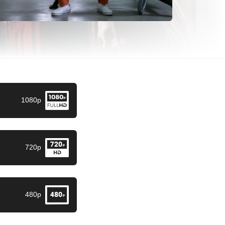
1080p
720p
480p