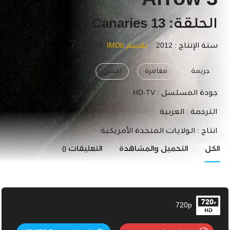
Arrow 3
الحلقة: 13 Canaries
7.8
سنة الإنتاج : 2012
تقييم IMDb
10 /
جريمة
مغامرة
اكشن
جودة المسلسل :
HD-TV
الترجمة :
العربية
انتاج :
الولايات المتحدة الأمريكية
الكل
التحميل والمشاهدة
التعليقات
()
720p