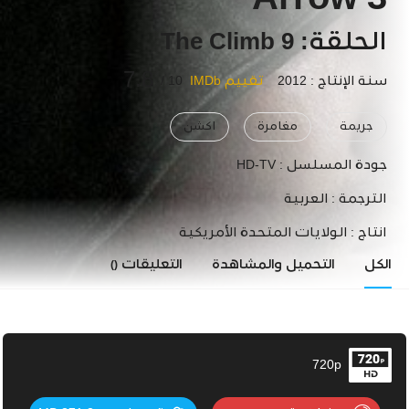
Arrow 3
الحلقة: 9 The Climb
7.8
سنة الإنتاج : 2012
تقييم IMDb
10 /
جريمة
مغامرة
اكشن
جودة المسلسل :
HD-TV
الترجمة :
العربية
انتاج :
الولايات المتحدة الأمريكية
الكل
التحميل والمشاهدة
التعليقات
()
720p